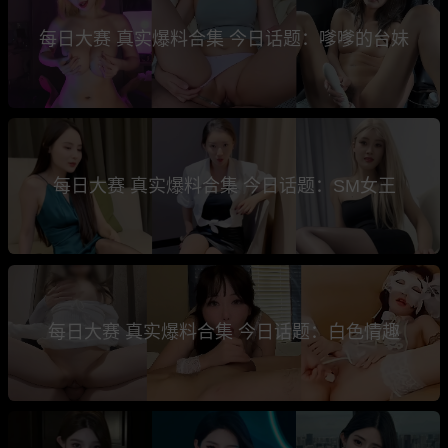
每日大赛 真实爆料合集 今日话题：嗲嗲的台妹
每日大赛 真实爆料合集 今日话题：SM女王
每日大赛 真实爆料合集 今日话题：白色情趣