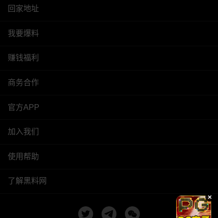
回家地址
我要爆料
赚钱福利
商务合作
官方APP
加入我们
使用帮助
了解黑料网