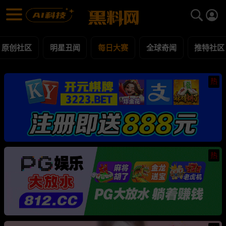
每日大赛 黑料合集 - 黑料网
每日大赛 每日更新黑料吃瓜爆料
原创社区
明星丑闻
每日大赛
全球奇闻
推特社区
热
热