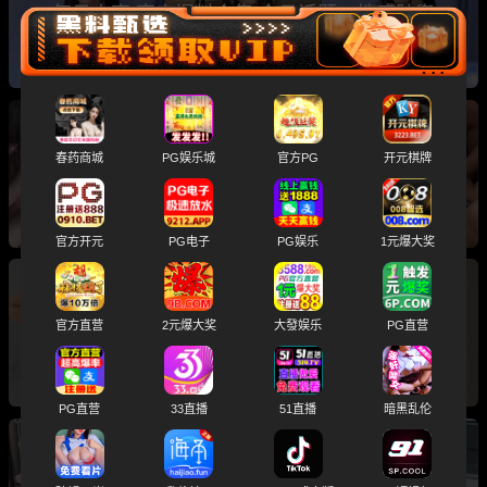
每日大赛 真实爆料合集 今日话题：性感肚兜
春药商城
PG娱乐城
官方PG
开元棋牌
每日大赛 真实爆料合集 今日话题：千人斩
官方开元
PG电子
PG娱乐
1元爆大奖
官方直营
2元爆大奖
大發娱乐
PG直营
每日大赛 真实爆料合集 今日话题：透视装诱惑
PG直营
33直播
51直播
暗黑乱伦